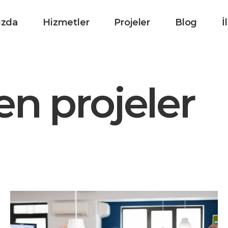
ızda
Hizmetler
Projeler
Blog
İ
n projeler