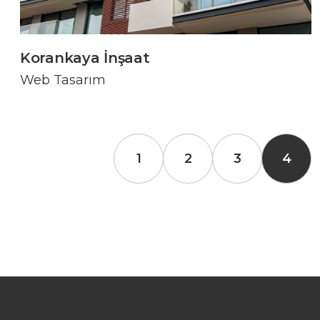
Korankaya İnşaat
Web Tasarım
1
2
3
4