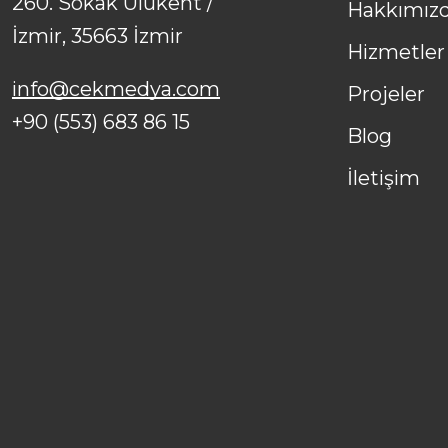
260. Sokak Ulukent /
Hakkımız
İzmir, 35663 İzmir
Hizmetler
info@cekmedya.com
Projeler
+90 (553) 683 86 15
Blog
İletişim